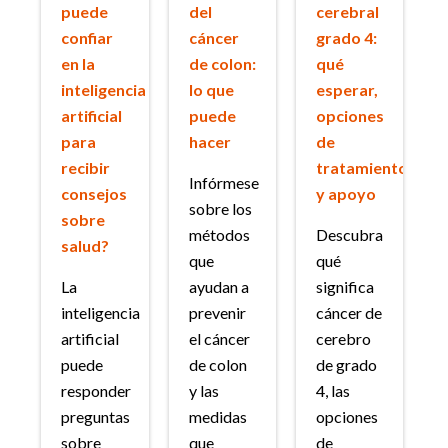
puede
del
cerebral
confiar
cáncer
grado 4:
en la
de colon:
qué
inteligencia
lo que
esperar,
artificial
puede
opciones
para
hacer
de
recibir
tratamiento
Infórmese
consejos
y apoyo
sobre los
sobre
métodos
Descubra
salud?
que
qué
La
ayudan a
significa
inteligencia
prevenir
cáncer de
artificial
el cáncer
cerebro
puede
de colon
de grado
responder
y las
4, las
preguntas
medidas
opciones
sobre
que
de