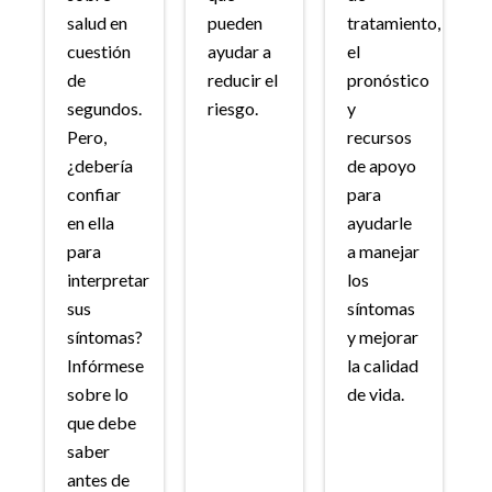
salud en
pueden
tratamiento,
cuestión
ayudar a
el
de
reducir el
pronóstico
segundos.
riesgo.
y
Pero,
recursos
¿debería
de apoyo
confiar
para
en ella
ayudarle
para
a manejar
interpretar
los
sus
síntomas
síntomas?
y mejorar
Infórmese
la calidad
sobre lo
de vida.
que debe
saber
antes de