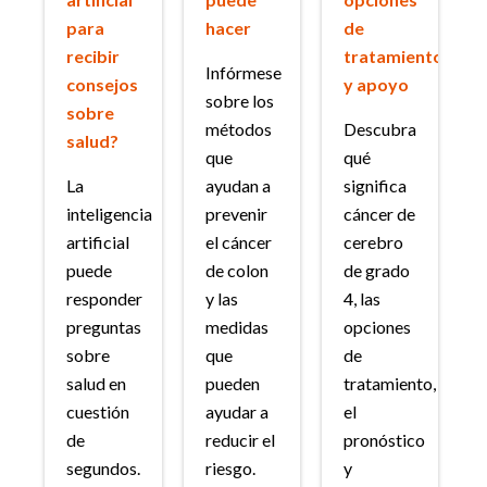
para
hacer
de
recibir
tratamiento
Infórmese
consejos
y apoyo
sobre los
sobre
métodos
Descubra
salud?
que
qué
La
ayudan a
significa
inteligencia
prevenir
cáncer de
artificial
el cáncer
cerebro
puede
de colon
de grado
responder
y las
4, las
preguntas
medidas
opciones
sobre
que
de
salud en
pueden
tratamiento,
cuestión
ayudar a
el
de
reducir el
pronóstico
segundos.
riesgo.
y