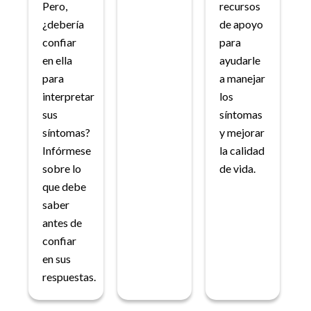
Pero,
recursos
¿debería
de apoyo
confiar
para
en ella
ayudarle
para
a manejar
interpretar
los
sus
síntomas
síntomas?
y mejorar
Infórmese
la calidad
sobre lo
de vida.
que debe
saber
antes de
confiar
en sus
respuestas.