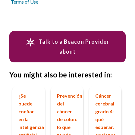
Terms of Use
Talk to a Beacon Provider
about
You might also be interested in:
¿Se
Prevención
Cáncer
puede
del
cerebral
confiar
cáncer
grado 4:
en la
de colon:
qué
inteligencia
lo que
esperar,
artificial
puede
opciones