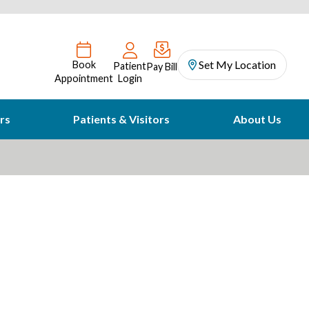
Set My Location
Book
Patient
Pay Bill
Appointment
Login
rs
Patients & Visitors
About Us