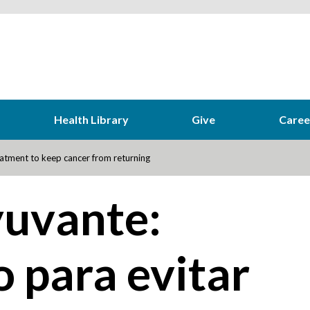
Health Library
Give
Caree
atment to keep cancer from returning
yuvante:
 para evitar