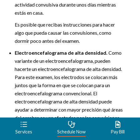
actividad convulsiva durante unos días mientras
estás en casa.
Es posible que recibas instrucciones para hacer
algo que pueda causar las convulsiones, como
dormir poco antes del examen.
Electroencefalograma de alta densidad.
Como
variante de un electroencefalograma, pueden
hacerte un electroencefalograma de alta densidad.
Para este examen, los electrodos se colocan más
juntos que la forma en que se colocan para un
electroencefalograma convencional. El
electroencefalograma de alta densidad puede
ayudar a determinar con mayor precisión qué áreas
del cerebro se ven afectadas por las convulsiones.
Tomografía computarizada.
Una tomografía
Services
Schedule Now
Pay Bill
computarizada utiliza rayos X para obtener