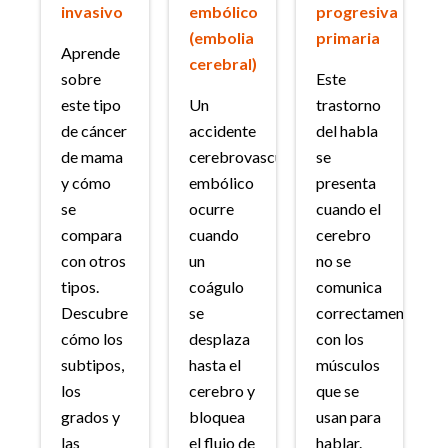
invasivo
embólico
progresiva
(embolia
primaria
Aprende
cerebral)
sobre
Este
este tipo
Un
trastorno
de cáncer
accidente
del habla
de mama
cerebrovascular
se
y cómo
embólico
presenta
se
ocurre
cuando el
compara
cuando
cerebro
con otros
un
no se
tipos.
coágulo
comunica
Descubre
se
correctamente
cómo los
desplaza
con los
subtipos,
hasta el
músculos
los
cerebro y
que se
grados y
bloquea
usan para
las
el flujo de
hablar.