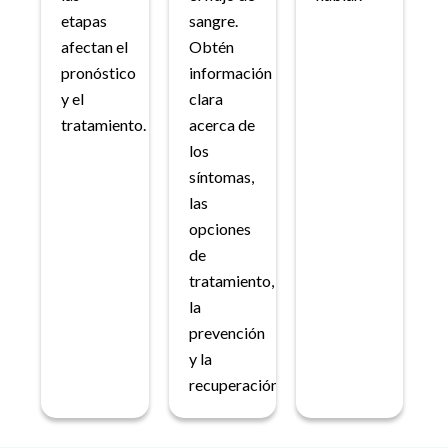
etapas
sangre.
afectan el
Obtén
pronóstico
información
y el
clara
tratamiento.
acerca de
los
síntomas,
las
opciones
de
tratamiento,
la
prevención
y la
recuperación.