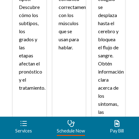
Descubre
correctamente
se
cómo los
con los
desplaza
subtipos,
músculos
hasta el
los
que se
cerebro y
grados y
usan para
bloquea
las
hablar.
el flujo de
etapas
sangre.
afectan el
Obtén
pronóstico
información
y el
clara
tratamiento.
acerca de
los
síntomas,
las
opciones
de
Services
Schedule Now
Pay Bill
tratamiento,