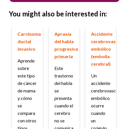
You might also be interested in:
Carcinoma
Apraxia
Accidente
ductal
del habla
cerebrovascular
invasivo
progresiva
embólico
primaria
(embolia
Aprende
cerebral)
sobre
Este
este tipo
trastorno
Un
de cáncer
del habla
accidente
de mama
se
cerebrovascular
y cómo
presenta
embólico
se
cuando el
ocurre
compara
cerebro
cuando
con otros
no se
un
tipos.
comunica
coágulo