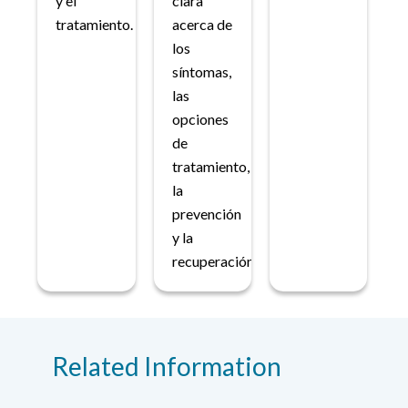
y el
clara
tratamiento.
acerca de
los
síntomas,
las
opciones
de
tratamiento,
la
prevención
y la
recuperación.
Related Information