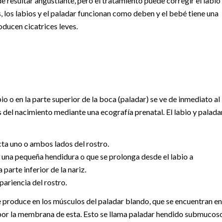
resultar angustiante, pero el tratamiento puede corregir el labio
, los labios y el paladar funcionan como deben y el bebé tiene una
ducen cicatrices leves.
io o en la parte superior de la boca (paladar) se ve de inmediato al
el nacimiento mediante una ecografía prenatal. El labio y palada
cta uno o ambos lados del rostro.
 una pequeña hendidura o que se prolonga desde el labio a
 parte inferior de la nariz.
pariencia del rostro.
 produce en los músculos del paladar blando, que se encuentran en
s por la membrana de esta. Esto se llama paladar hendido submucoso