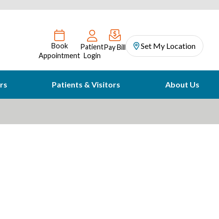
Set My Location
Book
Patient
Pay Bill
Appointment
Login
rs
Patients & Visitors
About Us