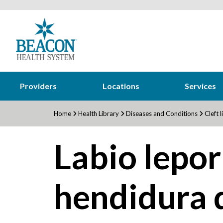
Providers
Locations
Services
Home
Health Library
Diseases and Conditions
Cleft l
Labio lepor
hendidura 