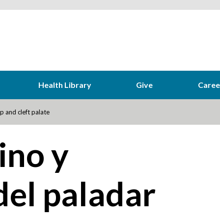
Health Library
Give
Caree
ip and cleft palate
ino y
del paladar