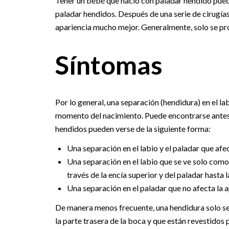
Tener un bebé que nació con paladar hendido puede 
paladar hendidos. Después de una serie de cirugías
apariencia mucho mejor. Generalmente, solo se pro
Síntomas
Por lo general, una separación (hendidura) en el lab
momento del nacimiento. Puede encontrarse antes d
hendidos pueden verse de la siguiente forma:
Una separación en el labio y el paladar que afe
Una separación en el labio que se ve solo como
través de la encía superior y del paladar hasta la
Una separación en el paladar que no afecta la a
De manera menos frecuente, una hendidura solo se
la parte trasera de la boca y que están revestido