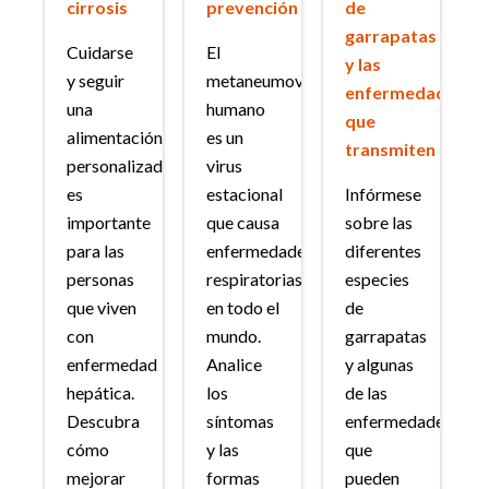
cirrosis
prevención
de
garrapatas
Cuidarse
El
y las
y seguir
metaneumovirus
enfermedades
una
humano
que
alimentación
es un
transmiten
personalizada
virus
es
estacional
Infórmese
importante
que causa
sobre las
para las
enfermedades
diferentes
personas
respiratorias
especies
que viven
en todo el
de
con
mundo.
garrapatas
enfermedad
Analice
y algunas
hepática.
los
de las
Descubra
síntomas
enfermedades
cómo
y las
que
mejorar
formas
pueden