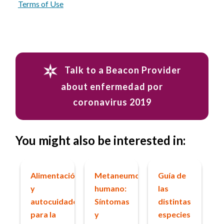
Terms of Use
Talk to a Beacon Provider
about enfermedad por
coronavirus 2019
You might also be interested in:
Alimentación
Metaneumovirus
Guía de
y
humano:
las
autocuidado
Síntomas
distintas
para la
y
especies